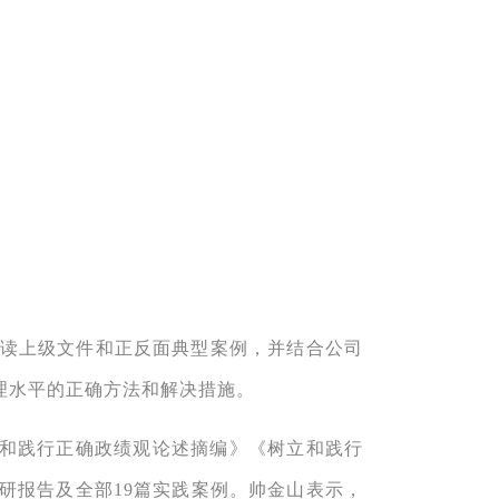
读上级文件和正反面典型案例，并结合公司
理水平的正确方法和解决措施。
和践行正确政绩观论述摘编》《树立和践行
研报告及全部
19篇实践案例。帅金山表示，