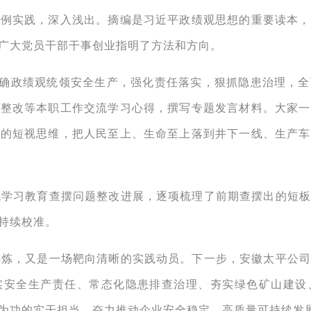
案例实践，深入浅出。摘编是习近平政绩观思想的重要读本，
广大党员干部干事创业指明了方法和方向。
政绩观统领安全生产，强化责任落实，狠抓隐患治理，全
患整改等本职工作交流学习心得，撰写专题发言材料。大家一
效的短视思维，把人民至上、生命至上落到井下一线、生产车
习教育查摆问题整改进展，逐项梳理了前期查摆出的短板
持续校准。
，又是一场靶向清晰的实践动员。下一步，安徽太平公司
实安全生产责任、常态化隐患排查治理、夯实绿色矿山建设
为功的实干担当，奋力推动企业安全稳定、高质量可持续发