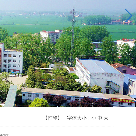
【
打印
】 字体大小：
小
中
大