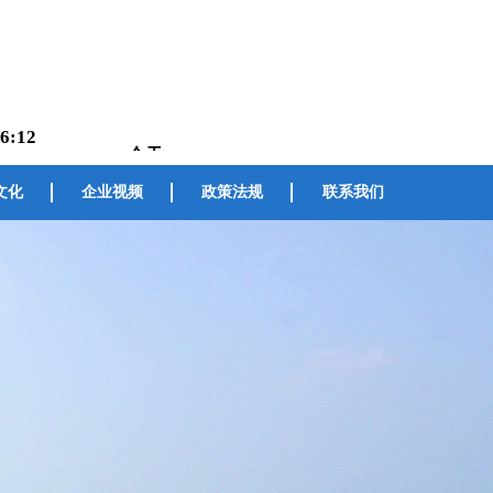
6:13
文化
企业视频
政策法规
联系我们