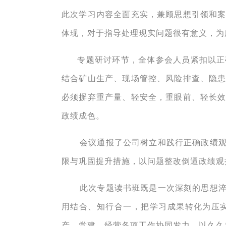
此次学习内容全面充实，兼顾思想引领和
体现，对于指导处理现实问题很有意义，为
专题研讨环节，全体参会人员紧扣以正确
结合矿山生产、现场管控、风险排查、隐
必须摒弃重产量、轻安全，重眼前、轻长
政绩成色。
会议通报了公司树立和践行正确政绩观学
限与巩固提升措施，以问题整改倒逼政绩观
此次专题读书班既是一次深刻的思想淬炼
用结合、知行合一，把学习成果转化为压
产、党建、经营各项工作协同发力，以久久