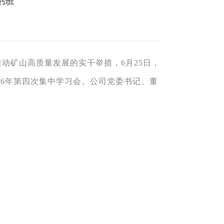
书班
动矿山高质量发展的实干举措，
6月25日，
26年第四次集中学习会。公司党委书记、董