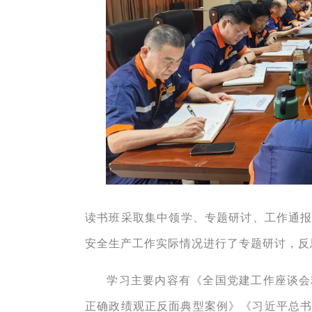
读书班采取集中领学、专题研讨、工作通
安全生产工作实际情况进行了专题研讨，反
学习主要内容有《全国党建工作座谈会精
正确政绩观正反面典型案例》《习近平总