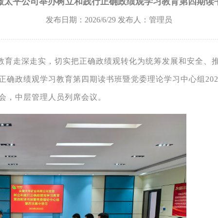
徽太平公司举办树立和践行正确政绩观学习教育第四期读
发布日期：2026/6/29 发布人：管理员
育走深走实，切实把正确政绩观转化为统筹发展和安全、推
正确政绩观学习教育第四期读书班暨党委理论学习中心组20
会，中层管理人员列席会议。